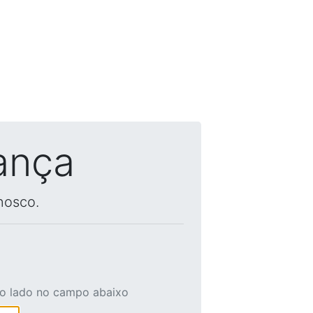
ança
nosco.
ao lado no campo abaixo