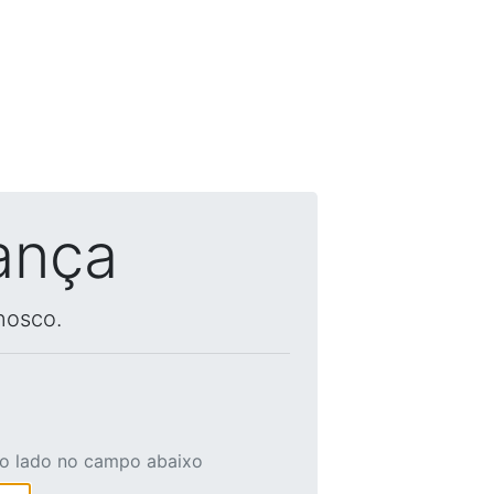
ança
nosco.
ao lado no campo abaixo