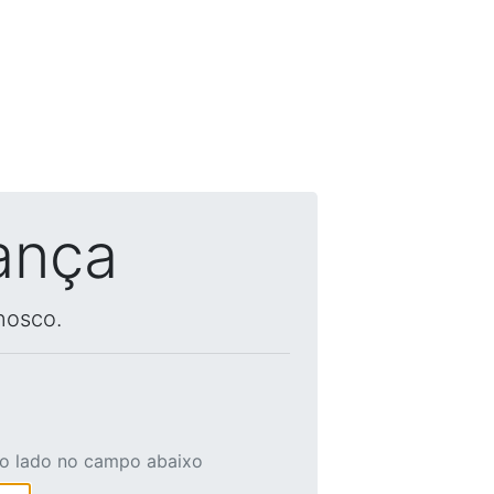
ança
nosco.
ao lado no campo abaixo