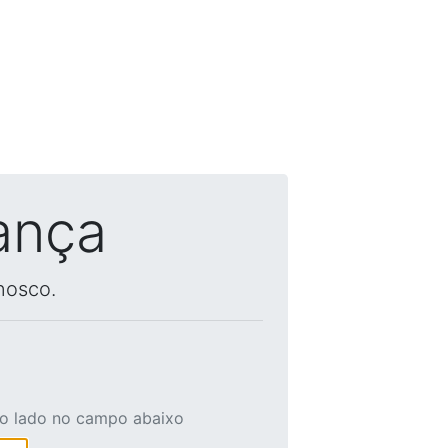
ança
nosco.
ao lado no campo abaixo