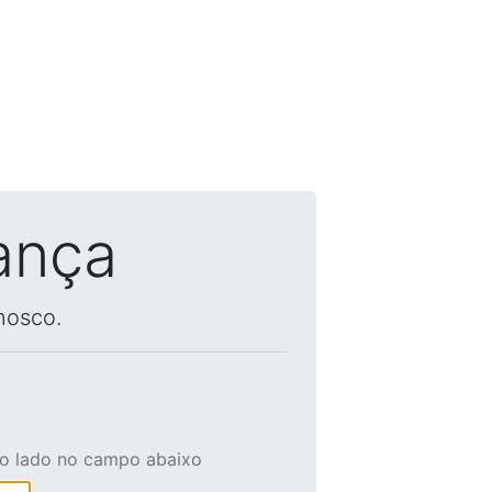
ança
nosco.
ao lado no campo abaixo