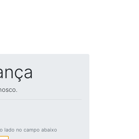
ança
nosco.
ao lado no campo abaixo