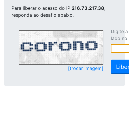
Para liberar o acesso
do IP
216.73.217.38
,
responda ao desafio abaixo.
Digite 
lado no
[trocar imagem]