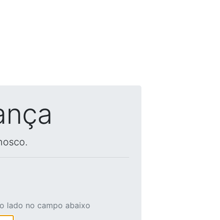
ança
nosco.
ao lado no campo abaixo